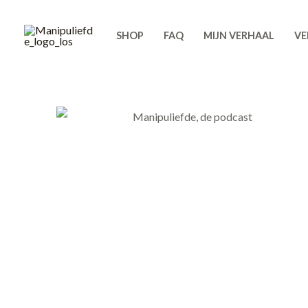
Ga
naar
SHOP
FAQ
MIJN VERHAAL
VE
de
inhoud