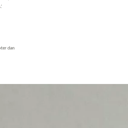
’
oter dan