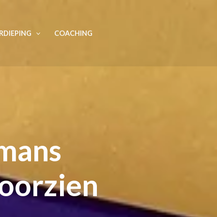
RDIEPING
COACHING
rmans
doorzien