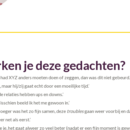
ken je deze gedachten?
k had XYZ anders moeten doen of zeggen, dan was dit niet gebeurd.
a, maar hij/zij gaat echt door een moeilijke tijd.’
lle relaties hebben ups en downs.’
isschien beeld ik het me gewoon in.’
roeger was het zo fijn samen, deze
troubles
gaan weer voorbij en da
er net als eerst.’
ie je, het gaat alweer zo veel beter (nadat er een fijn moment is gewe