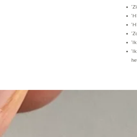
‘Z
‘H
‘H
‘Z
‘I
‘I
het