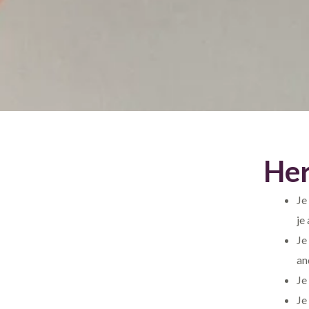
Her
Je
je
Je
an
Je
Je