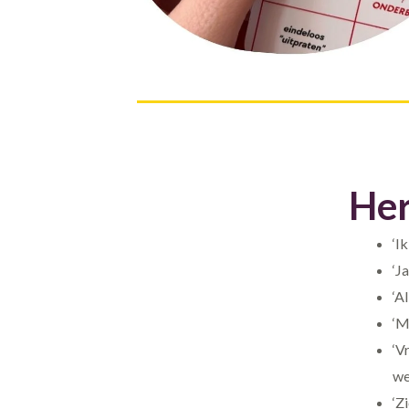
Her
‘I
‘J
‘A
‘M
‘V
we
‘Z