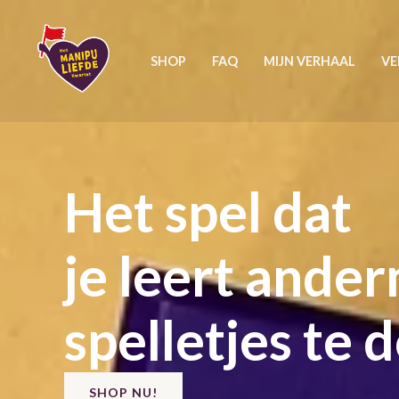
Ga
naar
SHOP
FAQ
MIJN VERHAAL
VE
de
inhoud
Het spel dat
je leert ande
spelletjes te 
SHOP NU!