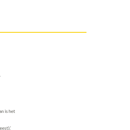
’
n is het
est).’