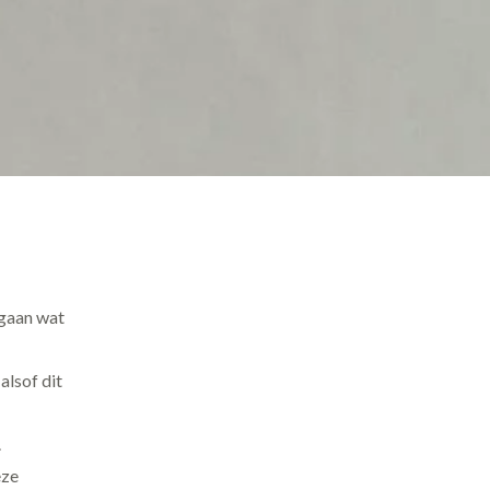
 gaan wat
 alsof dit
.
eze