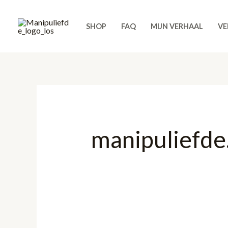
Ga
Zoek
naar
naar:
SHOP
FAQ
MIJN VERHAAL
VE
de
inhoud
manipuliefde